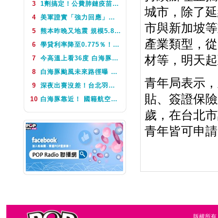
3
1劑搞定！公費肺鏈疫苗8月10日升級為新型疫苗 疾管署：317萬人受惠
城市，除了延
NEXT
音樂便利貼
4
美軍證實「強力回應」伊朗飛彈襲擊 國際油價急漲後仍守穩90美元之上
市與新加坡等
5
熊本昨晚又地震 規模5.8深度極淺 最大震度5弱、氣象廳籲留意餘震
產業類型，從
6
學貸利率降至0.775％！台銀8月1日起受理申請 寬限期延長2年
材等，明天起
7
今高溫上看36度 白海豚颱風這天最靠近台灣 不排除發海警
8
白海豚颱風未來路徑曝 今體感飆39度 午後山區防大雨
青年局表示，
9
深夜出賽沒差！台北羽球公開賽首輪 周天成僅花34分鐘直落二贏球闖16強
貼、簽證保險
10
白海豚靠近！ 國籍航空往返日本航班異動一次看
歲，在台北市
青年皆可申請
版權所有，台