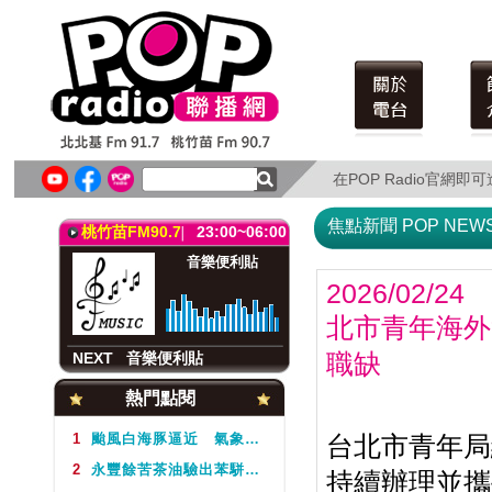
北北基FM91.7
23:00~06:00
音樂便利貼
Music all night
在POP Radio官網
在POP Radio官網
NEXT
音樂便利貼
焦點新聞 POP NEW
桃竹苗FM90.7
23:00~06:00
音樂便利貼
2026/02/24
北市青年海外
NEXT
音樂便利貼
職缺
北北基FM91.7
23:00~06:00
熱門點閱
音樂便利貼
Music all night
1
颱風白海豚逼近 氣象署不排除周5下半天發布海警
台北市青年局
2
永豐餘苦茶油驗出苯駢芘超標 北市衛生局：不分批號全面預防性下架
持續辦理並攜