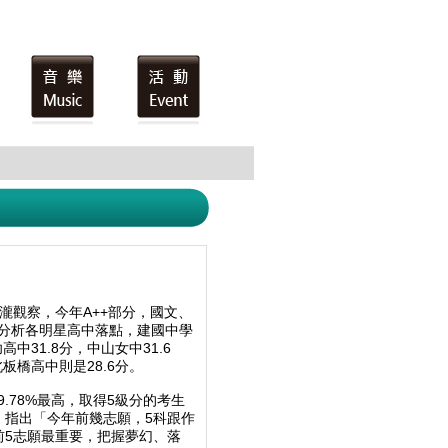
瀧觀察，今年A++部分，國文、
分析各明星高中落點，建國中學
高中31.8分，中山女中31.6
北板橋高中則是28.6分。
9.78%最高，取得5級分的考生
新高。指出「今年前幾志願，5科跟作
前5志願最重要，把握夢幻、落