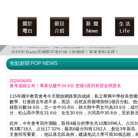
在POP Radio官網即可進行線上收聽唷！來來來點這裡！
在POP Radio官網即可進行線上收聽唷！來來來點這裡！
焦點新聞 POP NEWS
2026/06/05
會考成績公布！專家估建中34.6分 把握3原則有望金榜題名
115年國中教育會考今天開放網路查詢成績，私立華興中學校長曾騰
數學、社會跟去年差不多，英語、自然反而都增加快1個百分點。他
錄取分數34.6分，北一女中33.8分，師大附中男女均為33.6分，成功
分，松山高中男生31.6分、女生30.6分，大同高中30.6分，至於新
此外，今年會考寫作測驗，取得4級分的學生共10萬5998人、占比5
有3萬718人、占比17.32%，最高6級分則有1262人，創近3年
文會同等重要」，他以基北區為例，建議免試入學可填30個志願，