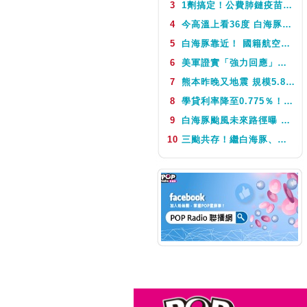
3
1劑搞定！公費肺鏈疫苗8月10日升級為新型疫苗 疾管署：317萬人受惠
NEXT
音樂123
4
今高溫上看36度 白海豚颱風這天最靠近台灣 不排除發海警
5
白海豚靠近！ 國籍航空往返日本航班異動一次看
6
美軍證實「強力回應」伊朗飛彈襲擊 國際油價急漲後仍守穩90美元之上
7
熊本昨晚又地震 規模5.8深度極淺 最大震度5弱、氣象廳籲留意餘震
8
學貸利率降至0.775％！台銀8月1日起受理申請 寬限期延長2年
9
白海豚颱風未來路徑曝 今體感飆39度 午後山區防大雨
10
三颱共存！繼白海豚、鯨魚後昌鴻颱風生成 氣象署揭對台影響