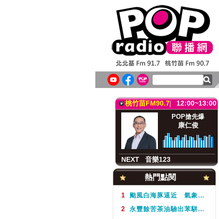
北北基FM91.7
12:00~13:00
POP搶先爆
康仁俊
NEXT
音樂123
桃竹苗FM90.7
12:00~13:00
POP搶先爆
康仁俊
NEXT
音樂123
北北基FM91.7
12:00~13:00
熱門點閱
POP搶先爆
康仁俊
1
颱風白海豚逼近 氣象署不排除周5下半天發布海警
2
永豐餘苦茶油驗出苯駢芘超標 北市衛生局：不分批號全面預防性下架