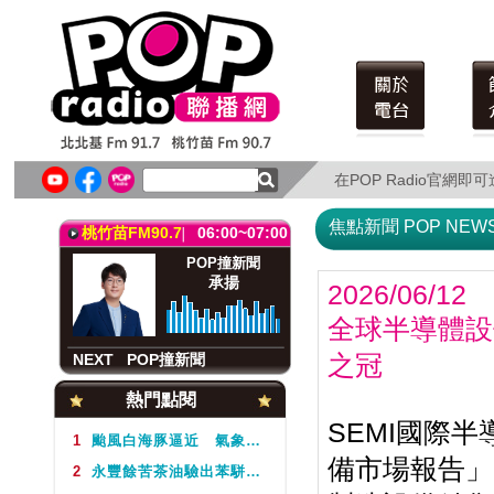
北北基FM91.7
06:00~07:00
POP撞新聞
承揚
在POP Radio官網
在POP Radio官網
NEXT
POP撞新聞
焦點新聞 POP NEW
桃竹苗FM90.7
06:00~07:00
POP撞新聞
承揚
2026/06/12
全球半導體設
NEXT
POP撞新聞
之冠
北北基FM91.7
06:00~07:00
熱門點閱
POP撞新聞
SEMI國際
承揚
1
颱風白海豚逼近 氣象署不排除周5下半天發布海警
備市場報告」
2
永豐餘苦茶油驗出苯駢芘超標 北市衛生局：不分批號全面預防性下架