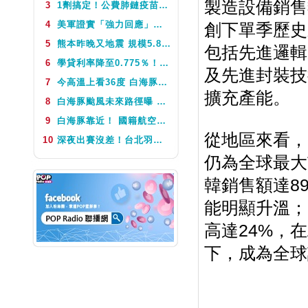
製造設備銷售額
3
1劑搞定！公費肺鏈疫苗8月10日升級為新型疫苗 疾管署：317萬人受惠
NEXT
POP撞新聞
4
美軍證實「強力回應」伊朗飛彈襲擊 國際油價急漲後仍守穩90美元之上
創下單季歷史
5
熊本昨晚又地震 規模5.8深度極淺 最大震度5弱、氣象廳籲留意餘震
包括先進邏輯
6
學貸利率降至0.775％！台銀8月1日起受理申請 寬限期延長2年
及先進封裝技
7
今高溫上看36度 白海豚颱風這天最靠近台灣 不排除發海警
擴充產能。
8
白海豚颱風未來路徑曝 今體感飆39度 午後山區防大雨
9
白海豚靠近！ 國籍航空往返日本航班異動一次看
從地區來看，
10
深夜出賽沒差！台北羽球公開賽首輪 周天成僅花34分鐘直落二贏球闖16強
仍為全球最大
韓銷售額達89
能明顯升溫；
高達24%，
下，成為全球