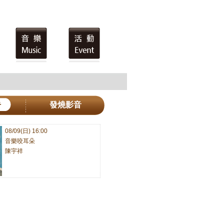
告
發燒影音
08/09(日) 16:00
音樂咬耳朵
陳宇祥