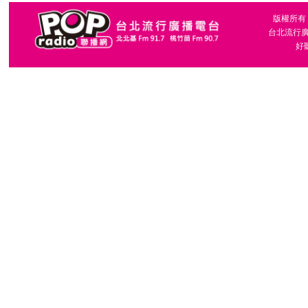
版權所有，台
談到創作能量爆發的時
台北流行廣播
好聽
「不可能的任務」般的
板塊擠壓的火山一樣爆
在政大校園邊走邊寫下
對於這次獲選為政大傑
每個角落都有作品誕生
錨，然後再次流動。謝
「熱忱」會為創作帶來
感覺，連去直面悲傷與
吳青峰本日也登上《
BA
察家般的生活。在訪談
醒來已是凌晨，讓散步