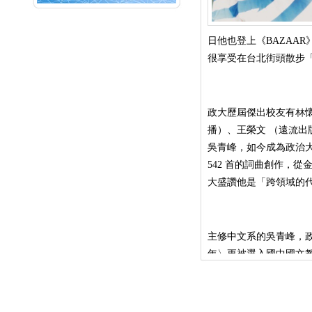
NEXT
UnoLife 光聽你說
日他也登上《
BAZAAR
很享受在台北街頭散步
政大歷屆傑出校友有林
播）、王榮文 （遠流
吳青峰，如今成為政治
542
首的詞曲創作，從
大盛讚他是「跨領域的
主修中文系的吳青峰，
年〉更被選入國中國文
此能隨容器成為任何形
常重要的一段。」