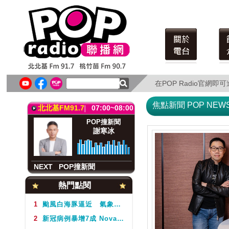
在POP Radio官網
在POP Radio官網
焦點新聞 POP NEW
北北基FM91.7
07:00~08:00
POP撞新聞
謝寒冰
NEXT
POP撞新聞
桃竹苗FM90.7
07:00~08:00
熱門點閱
POP撞新聞
謝寒冰
1
颱風白海豚逼近 氣象署不排除周5下半天發布海警
2
新冠病例暴增7成 Novavax疫苗剩4千劑且7月底過期 疾管署籲盡快接種