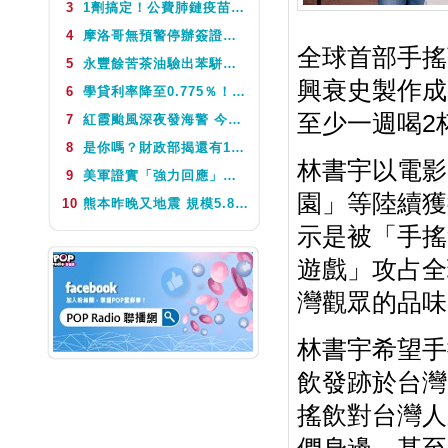
3
1劑搞定！公費肺鏈疫苗8月10日升級為新型疫苗 疾管署：317萬人受惠
NEXT
POP撞新聞
4
摩洛哥無預警停辦簽證許可函 旅遊業：9月前團體可能受影響
北北基FM91.7
07:00~08:00
全球首部手搖
5
永豐餘苦茶油驗出苯駢芘超標 北市衛生局：不分批號全面預防性下架
POP撞新聞
興衰史製作成
6
學貸利率降至0.775％！台銀8月1日起受理申請 寬限期延長2年
謝寒冰
至少一週喝2
7
紅霞颱風深夜發海警 今、明最近台灣 迎風面防豪大雨
8
是你嗎？財政部揭還有15張百萬以上發票未領 9月7日到期
NEXT
POP撞新聞
林書宇以電影
9
美軍證實「強力回應」伊朗飛彈襲擊 國際油價急漲後仍守穩90美元之上
園」等陸續獲
10
熊本昨晚又地震 規模5.8深度極淺 最大震度5弱、氣象廳籲留意餘震
示是被「手搖
遊戲」攻占全
灣觀眾的品味
林書宇希望手
飲發跡於台灣
搖飲對台灣人