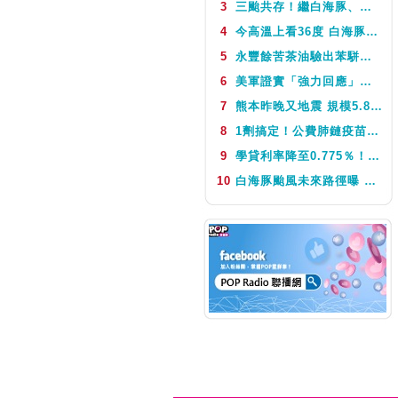
3
三颱共存！繼白海豚、鯨魚後昌鴻颱風生成 氣象署揭對台影響
NEXT
Fun Music
4
今高溫上看36度 白海豚颱風這天最靠近台灣 不排除發海警
5
永豐餘苦茶油驗出苯駢芘超標 北市衛生局：不分批號全面預防性下架
6
美軍證實「強力回應」伊朗飛彈襲擊 國際油價急漲後仍守穩90美元之上
7
熊本昨晚又地震 規模5.8深度極淺 最大震度5弱、氣象廳籲留意餘震
8
1劑搞定！公費肺鏈疫苗8月10日升級為新型疫苗 疾管署：317萬人受惠
9
學貸利率降至0.775％！台銀8月1日起受理申請 寬限期延長2年
10
白海豚颱風未來路徑曝 今體感飆39度 午後山區防大雨