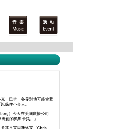
洛克一巴掌，各界對他可能會受
可以保住小金人。
dberg）今天在美國廣播公司
會拿走他的奧斯卡獎。」
其是克里斯洛克（Chris