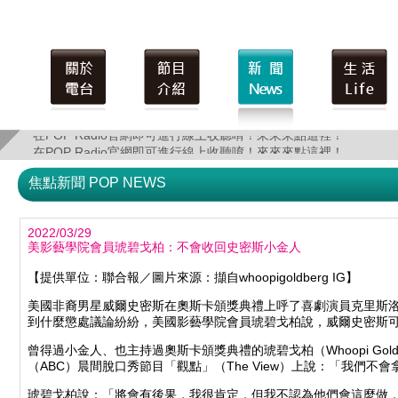
在POP Radio官網即可進行線上收聽唷！來來來點這裡！
在POP Radio官網即可進行線上收聽唷！來來來點這裡！
焦點新聞 POP NEWS
2022/03/29
美影藝學院會員琥碧戈柏：不會收回史密斯小金人
【提供單位：聯合報／圖片來源：擷自whoopigoldberg IG】
美國非裔男星威爾史密斯在奧斯卡頒獎典禮上呼了喜劇演員克里斯
到什麼懲處議論紛紛，美國影藝學院會員琥碧戈柏說，威爾史密斯
曾得過小金人、也主持過奧斯卡頒獎典禮的琥碧戈柏（Whoopi Gol
（ABC）晨間脫口秀節目「觀點」（The View）上說：「我們不
琥碧戈柏說：「將會有後果，我很肯定，但我不認為他們會這麼做，尤