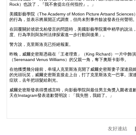
Rock）也說了，『我不會提出任何指控』。」
美國影藝學院（The Academy of Motion Picture Artsand Scie
的行為，並表示將展開正式調查，但尚未對事件餘波發表任何聲明
在回覆關於琥碧戈柏發言的問題時，美國影藝學院重申稍早的說法
度、行為準則與加州法律探索進一步行動與後果」。
警方說，克里斯洛克已拒絕報案。
昨晚，威爾史密斯憑藉在「王者理查」（King Richard）一片中
（Serenaand Venus Williams）的父親一角，奪下奧斯卡影帝。
在他獲獎幾分鐘前，串場人克里斯洛克開了威爾史密斯妻子潔達蘋姬史密斯（Ja
的光頭玩笑，威爾史密斯直接走上台，打了克里斯洛克一巴掌。潔
症狀，去年把頭髮給剃光。
威爾史密斯發表得獎感言時，向影藝學院與最佳男主角獎入圍者道
天在Instagram發表道歉聲明說：「我失態，我錯了。」
友好連結
|