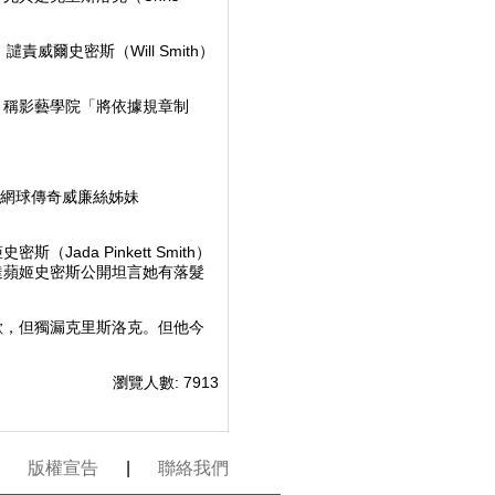
nces）譴責威爾史密斯（Will Smith）
。
，稱影藝學院「將依據規章制
飾演網球傳奇威廉絲姊妹
da Pinkett Smith）
達蘋姬史密斯公開坦言她有落髮
歉，但獨漏克里斯洛克。但他今
瀏覽人數: 7913
版權宣告
|
聯絡我們