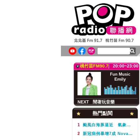
北北基FM91.7
19:00~21:00
Fun Music
Emily
NEXT
鬧著玩音樂
桃竹苗FM90.7
20:00~23:00
Fun Music
Emily
NEXT
鬧著玩音樂
北北基FM91.7
19:00~21:00
熱門點閱
Fun Music
Emily
1
颱風白海豚逼近 氣象署不排除周5下半天發布海警
2
新冠病例暴增7成 Novavax疫苗剩4千劑且7月底過期 疾管署籲盡快接種