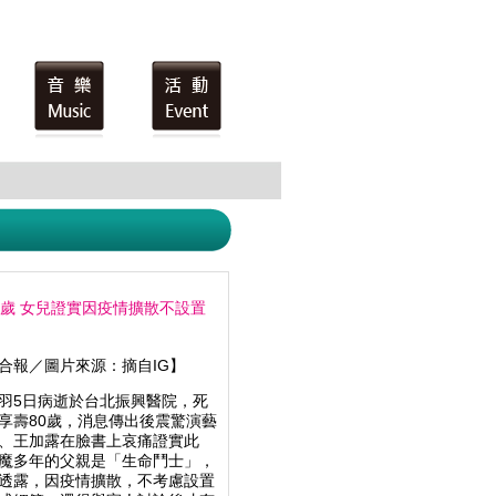
0歲 女兒證實因疫情擴散不設置
合報／圖片來源：摘自IG】
羽5日病逝於台北振興醫院，死
享壽80歲，消息傳出後震驚演藝
、王加露在臉書上哀痛證實此
魔多年的父親是「生命鬥士」，
透露，因疫情擴散，不考慮設置