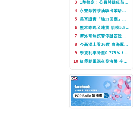
3
1劑搞定！公費肺鏈疫苗8月10日升級為新型疫苗 疾管署：317萬人受惠
NEXT
鬧著玩音樂
4
永豐餘苦茶油驗出苯駢芘超標 北市衛生局：不分批號全面預防性下架
5
美軍證實「強力回應」伊朗飛彈襲擊 國際油價急漲後仍守穩90美元之上
6
熊本昨晚又地震 規模5.8深度極淺 最大震度5弱、氣象廳籲留意餘震
7
摩洛哥無預警停辦簽證許可函 旅遊業：9月前團體可能受影響
8
今高溫上看36度 白海豚颱風這天最靠近台灣 不排除發海警
9
學貸利率降至0.775％！台銀8月1日起受理申請 寬限期延長2年
10
紅霞颱風深夜發海警 今、明最近台灣 迎風面防豪大雨