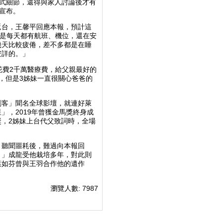
式細節，還得與家人討論後才有
宣布。
返台，王馨平回應本報，預計這
不是每天都有航班、機位，還在安
幾天比較疲倦，差不多都是在睡
安詳的。」
花費2千萬醫療費，給父親最好的
，但是3姊妹一直很關心爸爸的
刺客」聞名全球影壇，就連好萊
，2019年曾獲金馬獎終身成
，2姊妹上台代父致詞時，全場
，聽聞噩耗後，難過向本報回
。」成龍受他栽培多年，對此則
葉如芬曾與王羽合作他的遺作
瀏覽人數: 7987