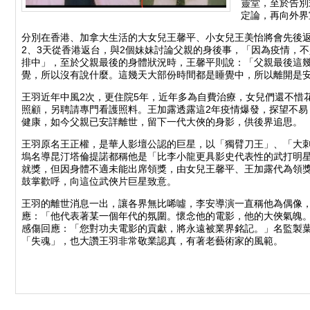
靈堂，至於告別
定論，再向外界
分別在香港、加拿大生活的大女兒王馨平、小女兒王美怡將會先後
2、3天從香港返台，與2個妹妹討論父親的身後事，「因為疫情，
排中」，至於父親最後的身體狀況時，王馨平則說：「父親最後這
覺，所以沒有說什麼。這幾天大部份時間都是睡覺中，所以離開是
王羽近年中風2次，更住院5年，近年多為自費治療，女兒們還不惜
照顧，另聘請專門看護照料。王加露透露這2年疫情爆發，探望不易
健康，如今父親已安詳離世，留下一代大俠的身影，供後界追思。
王羽原名王正權，是華人影壇公認的巨星，以「獨臂刀王」、「大
塢名導昆汀塔倫提諾都稱他是「比李小龍更具影史代表性的武打明星」
就獎，但因身體不適未能出席領獎，由女兒王馨平、王加露代為領獎
鼓掌歡呼，向這位武俠片巨星致意。
王羽的離世消息一出，讓各界無比唏噓，李安導演一直稱他為偶像
應：「他代表著某一個年代的氛圍。懷念他的電影，他的大俠氣魄
感傷回應：「您對功夫電影的貢獻，將永遠被業界銘記。」名監製
「失魂」，也大讚王羽非常敬業認真，有著老藝術家的風範。