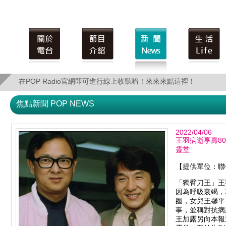
在POP Radio官網即可進行線上收聽唷！來來來點這裡！
在POP Radio官網即可進行線上收聽唷！來來來點這裡！
焦點新聞 POP NEWS
2022/04/06
王羽病逝享壽8
靈堂
【提供單位：聯
「獨臂刀王」王
因為呼吸衰竭，
圈，女兒王馨平
事，並稱對抗病
王加露另向本報