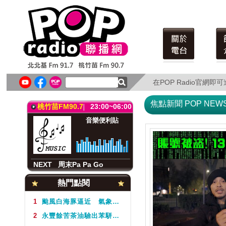
北北基FM91.7
23:00~06:00
音樂便利貼
Music all night
在POP Radio官網
在POP Radio官網
NEXT
音樂喔嗨唷
焦點新聞 POP NEW
桃竹苗FM90.7
23:00~06:00
音樂便利貼
NEXT
周末Pa Pa Go
北北基FM91.7
23:00~06:00
熱門點閱
音樂便利貼
Music all night
1
颱風白海豚逼近 氣象署不排除周5下半天發布海警
2
永豐餘苦茶油驗出苯駢芘超標 北市衛生局：不分批號全面預防性下架