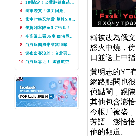
3
1劑搞定！公費肺鏈疫苗8月10日升級為新型疫苗 疾管署：317萬人受惠
NEXT
音樂喔嗨唷
4
美軍證實「強力回應」伊朗飛彈襲擊 國際油價急漲後仍守穩90美元之上
5
熊本昨晚又地震 規模5.8深度極淺 最大震度5弱、氣象廳籲留意餘震
6
學貸利率降至0.775％！台銀8月1日起受理申請 寬限期延長2年
稱被改為俄文
7
今高溫上看36度 白海豚颱風這天最靠近台灣 不排除發海警
8
白海豚颱風未來路徑曝 今體感飆39度 午後山區防大雨
怒火中燒，傍
9
深夜出賽沒差！台北羽球公開賽首輪 周天成僅花34分鐘直落二贏球闖16強
口並送上中指
10
白海豚靠近！ 國籍航空往返日本航班異動一次看
黃明志的YT
網路點閱也很
億點閱，跟陳
其他包含澎恰
今帳戶被盜，
芳語、澎恰恰
他的頻道。