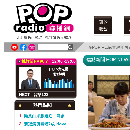
北北基FM91.7
12:00~13:00
POP搶先爆
樊啓明
在POP Radio官網
在POP Radio官網
NEXT
音樂123
焦點新聞 POP NEW
桃竹苗FM90.7
12:00~13:00
POP搶先爆
樊啓明
NEXT
音樂123
北北基FM91.7
12:00~13:00
熱門點閱
POP搶先爆
樊啓明
1
颱風白海豚逼近 氣象署不排除周5下半天發布海警
2
新冠病例暴增7成 Novavax疫苗剩4千劑且7月底過期 疾管署籲盡快接種