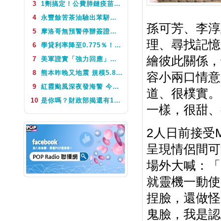
3
1劑搞定！公費肺鏈疫苗8月10日升級為新型疫苗 疾管署：317萬人受惠
NEXT
音樂123
4
永豐餘苦茶油驗出苯駢芘超標 北市衛生局：不分批號全面預防性下架
孫可芳、李淳
5
摩洛哥無預警停辦簽證許可函 旅遊業：9月前團體可能受影響
理、尋找記憶
6
學貸利率降至0.775％！台銀8月1日起受理申請 寬限期延長2年
繪彼此關係，
7
美軍證實「強力回應」伊朗飛彈襲擊 國際油價急漲後仍守穩90美元之上
8
熊本昨晚又地震 規模5.8深度極淺 最大震度5弱、氣象廳籲留意餘震
容小兩口情意
9
紅霞颱風深夜發海警 今、明最近台灣 迎風面防豪大雨
道、很樸實。
10
是你嗎？財政部揭還有15張百萬以上發票未領 9月7日到期
一樣，很甜、
2人日前接受
呈現情侶間可
場外大喊：「
就靈機一動使
捏臉，還做怪
鬼臉，我是認