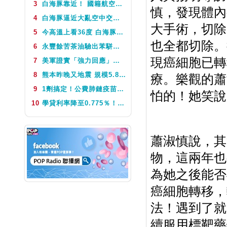
3
白海豚靠近！ 國籍航空往返日本航班異動一次看
慎，發現體內
NEXT
鬧著玩音樂-週末版
4
白海豚逼近大亂空中交通 今、明2天航班異動
大手術，切除
5
今高溫上看36度 白海豚颱風這天最靠近台灣 不排除發海警
也全都切除。
6
永豐餘苦茶油驗出苯駢芘超標 北市衛生局：不分批號全面預防性下架
現癌細胞已轉
7
美軍證實「強力回應」伊朗飛彈襲擊 國際油價急漲後仍守穩90美元之上
8
熊本昨晚又地震 規模5.8深度極淺 最大震度5弱、氣象廳籲留意餘震
療。樂觀的蕭
9
1劑搞定！公費肺鏈疫苗8月10日升級為新型疫苗 疾管署：317萬人受惠
怕的！她笑說
10
學貸利率降至0.775％！台銀8月1日起受理申請 寬限期延長2年
蕭淑慎說，其
物，這兩年也
為她之後能否
癌細胞轉移，
法！遇到了就
續服用標靶藥