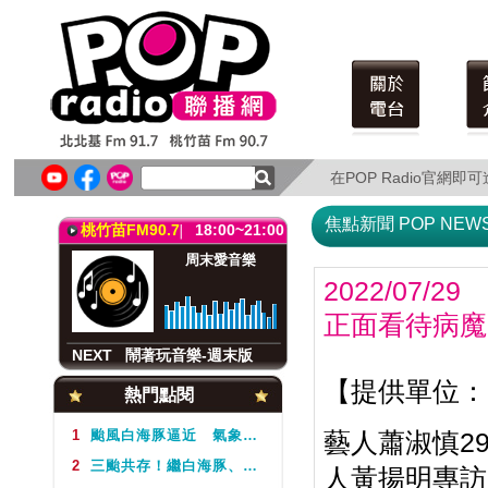
北北基FM91.7
18:00~21:00
音樂 Buffet(日)
阿讓
在POP Radio官網
在POP Radio官網
NEXT
鬧著玩音樂-週末版
焦點新聞 POP NEW
桃竹苗FM90.7
18:00~21:00
周末愛音樂
2022/07/29
正面看待病魔
NEXT
鬧著玩音樂-週末版
北北基FM91.7
18:00~21:00
【提供單位：P
熱門點閱
音樂 Buffet(日)
阿讓
1
颱風白海豚逼近 氣象署不排除周5下半天發布海警
藝人蕭淑慎29
2
三颱共存！繼白海豚、鯨魚後昌鴻颱風生成 氣象署揭對台影響
人黃揚明專訪