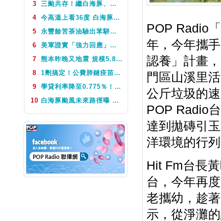
3
三颱共存！繼白海豚、鯨魚後昌鴻颱風生成 氣象署揭對台影響
NEXT
POP國際線
4
今高溫上看36度 白海豚颱風這天最靠近台灣 不排除發海警
北北基FM91.7
14:00~16:00
POP Rad
5
永豐餘苦茶油驗出苯駢芘超標 北市衛生局：不分批號全面預防性下架
Easy Music(日)
年，今年攜手
6
美軍證實「強力回應」伊朗飛彈襲擊 國際油價急漲後仍守穩90美元之上
Eva
認養」計畫，
7
熊本昨晚又地震 規模5.8深度極淺 最大震度5弱、氣象廳籲留意餘震
8
1劑搞定！公費肺鏈疫苗8月10日升級為新型疫苗 疾管署：317萬人受惠
門區山溪里活
NEXT
POP國際線
9
學貸利率降至0.775％！台銀8月1日起受理申請 寬限期延長2年
公斤垃圾的速
10
白海豚颱風未來路徑曝 今體感飆39度 午後山區防大雨
POP Rad
達到拋磚引玉
洋環境的行列
Hit Fm台
台，今年再度
老攜幼，趁著
示，從淨灘的