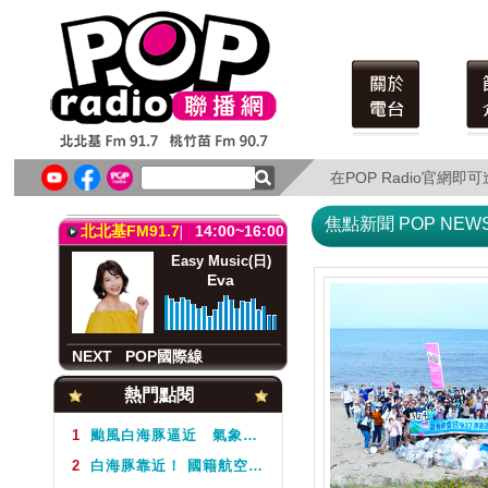
在POP Radio官網
在POP Radio官網
焦點新聞 POP NEW
北北基FM91.7
14:00~16:00
Easy Music(日)
Eva
NEXT
POP國際線
桃竹苗FM90.7
14:00~16:00
熱門點閱
Easy Music(日)
Eva
1
颱風白海豚逼近 氣象署不排除周5下半天發布海警
2
白海豚靠近！ 國籍航空往返日本航班異動一次看