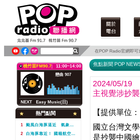
北北基FM91.7
11:00~14:00
音樂隨身聽(日)
Jerry
在POP Radio官網
在POP Radio官網
NEXT
Easy Music(日)
焦點新聞 POP NEW
桃竹苗FM90.7
11:00~14:00
戀曲 907
2024/05/19
主視覺涉抄襲
NEXT
Easy Music(日)
北北基FM91.7
11:00~14:00
【提供單位：P
熱門點閱
音樂隨身聽(日)
Jerry
1
颱風白海豚逼近 氣象署不排除周5下半天發布海警
國立台灣文學
2
白海豚靠近！ 國籍航空往返日本航班異動一次看
是抄襲中國繪