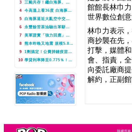
3
三颱共存！繼白海豚、鯨魚後昌鴻颱風生成 氣象署揭對台影響
館館長林巾力
NEXT
Easy Music(日)
4
今高溫上看36度 白海豚颱風這天最靠近台灣 不排除發海警
世界數位創意
5
白海豚逼近大亂空中交通 今、明2天航班異動
6
永豐餘苦茶油驗出苯駢芘超標 北市衛生局：不分批號全面預防性下架
林巾力表示，
7
美軍證實「強力回應」伊朗飛彈襲擊 國際油價急漲後仍守穩90美元之上
商抄襲在先，
8
熊本昨晚又地震 規模5.8深度極淺 最大震度5弱、氣象廳籲留意餘震
打擊，媒體和
9
1劑搞定！公費肺鏈疫苗8月10日升級為新型疫苗 疾管署：317萬人受惠
會、指責，全
10
學貸利率降至0.775％！台銀8月1日起受理申請 寬限期延長2年
向委託廠商提
解約，正副館
版權所有，台