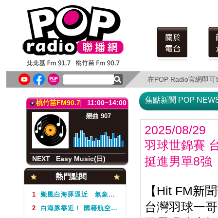
北北基FM91.7
11:00~14:00
音樂隨身聽(六)
Miffy
在POP Radio官網
在POP Radio官網
NEXT
Easy Music(日)
焦點新聞 POP NEW
桃竹苗FM90.7
11:00~14:00
戀曲 907
2025/08/29
羽球世錦賽 
NEXT
Easy Music(日)
挺進男單8強
北北基FM91.7
11:00~14:00
熱門點閱
音樂隨身聽(六)
【Hit FM新
Miffy
1
颱風白海豚逼近 氣象署不排除周5下半天發布海警
台灣羽球一哥
2
白海豚靠近！ 國籍航空往返日本航班異動一次看