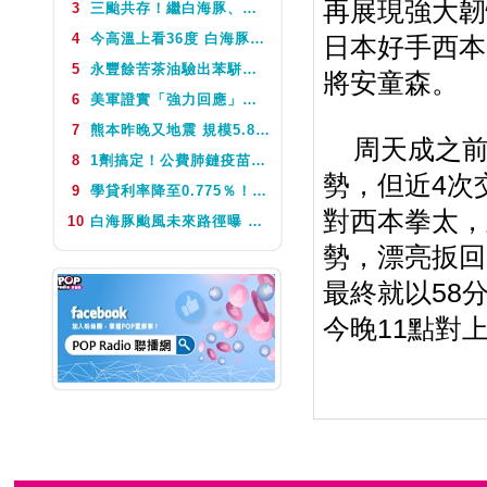
再展現強大韌性
3
三颱共存！繼白海豚、鯨魚後昌鴻颱風生成 氣象署揭對台影響
NEXT
Easy Music(日)
4
今高溫上看36度 白海豚颱風這天最靠近台灣 不排除發海警
日本好手西本
5
永豐餘苦茶油驗出苯駢芘超標 北市衛生局：不分批號全面預防性下架
將安童森。
6
美軍證實「強力回應」伊朗飛彈襲擊 國際油價急漲後仍守穩90美元之上
7
熊本昨晚又地震 規模5.8深度極淺 最大震度5弱、氣象廳籲留意餘震
周天成之前1
8
1劑搞定！公費肺鏈疫苗8月10日升級為新型疫苗 疾管署：317萬人受惠
勢，但近4次
9
學貸利率降至0.775％！台銀8月1日起受理申請 寬限期延長2年
對西本拳太，
10
白海豚颱風未來路徑曝 今體感飆39度 午後山區防大雨
勢，漂亮扳回
最終就以58
今晚11點對