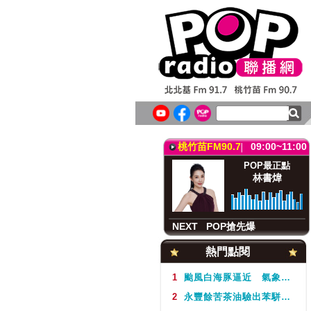
北北基FM91.7
09:00~11:00
POP最正點
林書煒
NEXT
POP搶先爆
桃竹苗FM90.7
09:00~11:00
POP最正點
林書煒
NEXT
POP搶先爆
北北基FM91.7
09:00~11:00
熱門點閱
POP最正點
林書煒
1
颱風白海豚逼近 氣象署不排除周5下半天發布海警
2
永豐餘苦茶油驗出苯駢芘超標 北市衛生局：不分批號全面預防性下架