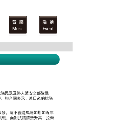
抗議民眾及路人遭安全部隊擊
害。聯合國表示，連日來的抗議
啟發。這不僅是馬達加斯加近年
挑戰。面對抗議情勢升高，拉喬