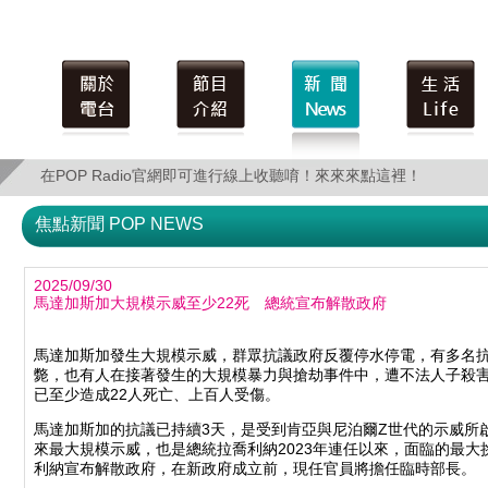
在POP Radio官網即可進行線上收聽唷！來來來點這裡！
在POP Radio官網即可進行線上收聽唷！來來來點這裡！
焦點新聞 POP NEWS
2025/09/30
馬達加斯加大規模示威至少22死 總統宣布解散政府
馬達加斯加發生大規模示威，群眾抗議政府反覆停水停電，有多名
斃，也有人在接著發生的大規模暴力與搶劫事件中，遭不法人子殺
已至少造成22人死亡、上百人受傷。
馬達加斯加的抗議已持續3天，是受到肯亞與尼泊爾Z世代的示威所
來最大規模示威，也是總統拉喬利納2023年連任以來，面臨的最大
利納宣布解散政府，在新政府成立前，現任官員將擔任臨時部長。