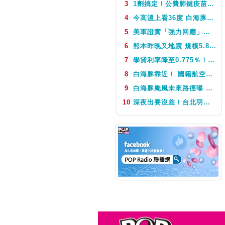
3
1劑搞定！公費肺鏈疫苗8月10日升級為新型疫苗 疾管署：317萬人受惠
NEXT
POP搶先爆
4
今高溫上看36度 白海豚颱風這天最靠近台灣 不排除發海警
5
美軍證實「強力回應」伊朗飛彈襲擊 國際油價急漲後仍守穩90美元之上
6
熊本昨晚又地震 規模5.8深度極淺 最大震度5弱、氣象廳籲留意餘震
7
學貸利率降至0.775％！台銀8月1日起受理申請 寬限期延長2年
8
白海豚靠近！ 國籍航空往返日本航班異動一次看
9
白海豚颱風未來路徑曝 今體感飆39度 午後山區防大雨
10
深夜出賽沒差！台北羽球公開賽首輪 周天成僅花34分鐘直落二贏球闖16強