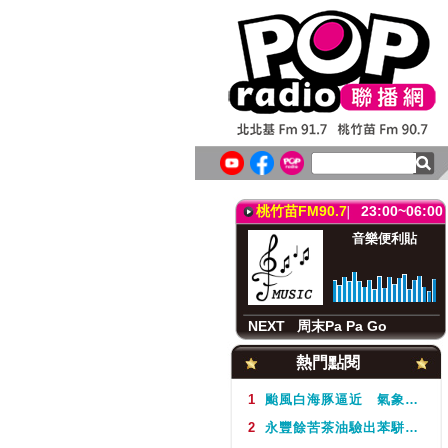
北北基FM91.7
23:00~06:00
音樂便利貼
Music all night
NEXT
音樂喔嗨唷
桃竹苗FM90.7
23:00~06:00
音樂便利貼
NEXT
周末Pa Pa Go
北北基FM91.7
23:00~06:00
熱門點閱
音樂便利貼
Music all night
1
颱風白海豚逼近 氣象署不排除周5下半天發布海警
2
永豐餘苦茶油驗出苯駢芘超標 北市衛生局：不分批號全面預防性下架