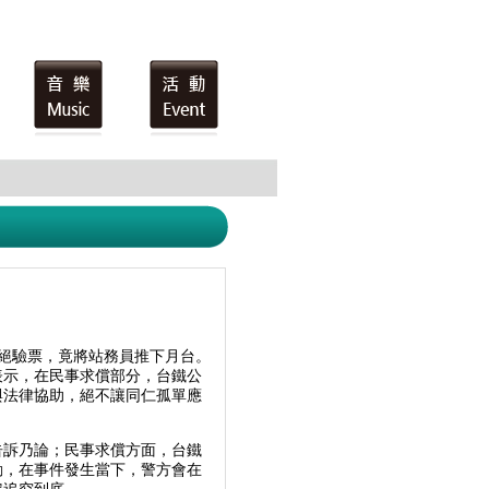
絕驗票，竟將站務員推下月台。
表示，在民事求償部分，台鐵公
與法律協助，絕不讓同仁孤單應
告訴乃論；民事求償方面，台鐵
動，在事件發生當下，警方會在