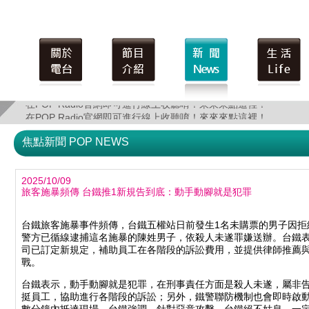
在POP Radio官網即可進行線上收聽唷！來來來點這裡！
在POP Radio官網即可進行線上收聽唷！來來來點這裡！
焦點新聞 POP NEWS
2025/10/09
旅客施暴頻傳 台鐵推1新規告到底：動手動腳就是犯罪
台鐵旅客施暴事件頻傳，台鐵五權站日前發生1名未購票的男子因拒
警方已循線逮捕這名施暴的陳姓男子，依殺人未遂罪嫌送辦。台鐵
司已訂定新規定，補助員工在各階段的訴訟費用，並提供律師推薦
戰。
台鐵表示，動手動腳就是犯罪，在刑事責任方面是殺人未遂，屬非
挺員工，協助進行各階段的訴訟；另外，鐵警聯防機制也會即時啟