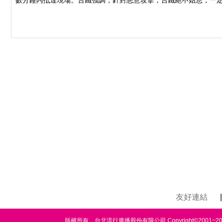
數分鐘內抵達現場。台鐵強調，針對惡意攻擊，台鐵絕不姑息，一
友好連結
|
版權所有，台北流行廣播股份有限公司 Copyright©2001~2020 