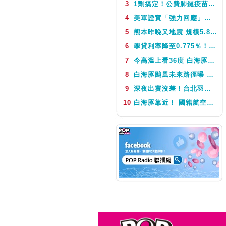
3
1劑搞定！公費肺鏈疫苗8月10日升級為新型疫苗 疾管署：317萬人受惠
NEXT
音樂喔嗨唷
4
美軍證實「強力回應」伊朗飛彈襲擊 國際油價急漲後仍守穩90美元之上
5
熊本昨晚又地震 規模5.8深度極淺 最大震度5弱、氣象廳籲留意餘震
6
學貸利率降至0.775％！台銀8月1日起受理申請 寬限期延長2年
7
今高溫上看36度 白海豚颱風這天最靠近台灣 不排除發海警
8
白海豚颱風未來路徑曝 今體感飆39度 午後山區防大雨
9
深夜出賽沒差！台北羽球公開賽首輪 周天成僅花34分鐘直落二贏球闖16強
10
白海豚靠近！ 國籍航空往返日本航班異動一次看