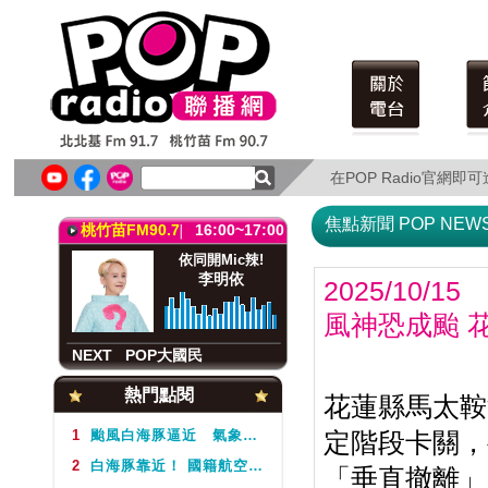
北北基FM91.7
16:00~17:00
依同開Mic辣!
李明依
在POP Radio官網
在POP Radio官網
NEXT
POP大國民
焦點新聞 POP NEW
桃竹苗FM90.7
16:00~17:00
依同開Mic辣!
李明依
2025/10/15
風神恐成颱 花
NEXT
POP大國民
北北基FM91.7
16:00~17:00
熱門點閱
花蓮縣馬太鞍
依同開Mic辣!
李明依
1
颱風白海豚逼近 氣象署不排除周5下半天發布海警
定階段卡關，
2
白海豚靠近！ 國籍航空往返日本航班異動一次看
「垂直撤離」