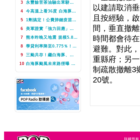
3
永豐餘苦茶油驗出苯駢芘超標 北市衛生局：不分批號全面預防性下架
以建請取消垂
NEXT
POP大國民
4
今高溫上看36度 白海豚颱風這天最靠近台灣 不排除發海警
且按經驗，啟
5
1劑搞定！公費肺鏈疫苗8月10日升級為新型疫苗 疾管署：317萬人受惠
間，垂直撤離
6
美軍證實「強力回應」伊朗飛彈襲擊 國際油價急漲後仍守穩90美元之上
時間都會待在
7
熊本昨晚又地震 規模5.8深度極淺 最大震度5弱、氣象廳籲留意餘震
8
學貸利率降至0.775％！台銀8月1日起受理申請 寬限期延長2年
避難。對此，
9
三颱共存！繼白海豚、鯨魚後昌鴻颱風生成 氣象署揭對台影響
重縣府；另一
10
白海豚颱風未來路徑曝 今體感飆39度 午後山區防大雨
制疏散撤離3
20號。
版權所有，台