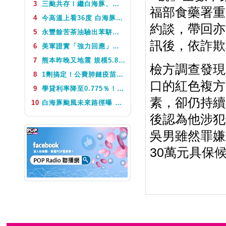
3
三颱共存！繼白海豚、鯨魚後昌鴻颱風生成 氣象署揭對台影響
福部食藥署重
NEXT
POP撞新聞
4
今高溫上看36度 白海豚颱風這天最靠近台灣 不排除發海警
約談，帶回亦
5
永豐餘苦茶油驗出苯駢芘超標 北市衛生局：不分批號全面預防性下架
訊後，依詐欺
6
美軍證實「強力回應」伊朗飛彈襲擊 國際油價急漲後仍守穩90美元之上
7
熊本昨晚又地震 規模5.8深度極淺 最大震度5弱、氣象廳籲留意餘震
檢方調查發現
8
1劑搞定！公費肺鏈疫苗8月10日升級為新型疫苗 疾管署：317萬人受惠
口的紅色複方
9
學貸利率降至0.775％！台銀8月1日起受理申請 寬限期延長2年
素，卻仍持續
10
白海豚颱風未來路徑曝 今體感飆39度 午後山區防大雨
後認為他涉犯
吳男雖然罪嫌
30萬元具保