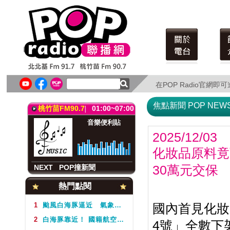
北北基FM91.7
01:00~07:00
音樂便利貼
Music all night
在POP Radio官網
在POP Radio官網
NEXT
POP撞新聞
焦點新聞 POP NEW
桃竹苗FM90.7
01:00~07:00
音樂便利貼
2025/12/03
化妝品原料竟
NEXT
POP撞新聞
30萬元交保
北北基FM91.7
01:00~07:00
熱門點閱
音樂便利貼
Music all night
1
颱風白海豚逼近 氣象署不排除周5下半天發布海警
國內首見化妝
2
白海豚靠近！ 國籍航空往返日本航班異動一次看
4號」全數下