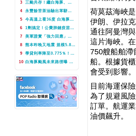
3
三颱共存！繼白海豚、鯨魚後昌鴻颱風生成 氣象署揭對台影響
NEXT
鬧著玩音樂
荷莫茲海峽是
4
永豐餘苦茶油驗出苯駢芘超標 北市衛生局：不分批號全面預防性下架
5
今高溫上看36度 白海豚颱風這天最靠近台灣 不排除發海警
伊朗、伊拉克
6
1劑搞定！公費肺鏈疫苗8月10日升級為新型疫苗 疾管署：317萬人受惠
通往阿曼灣與
7
美軍證實「強力回應」伊朗飛彈襲擊 國際油價急漲後仍守穩90美元之上
這片海峽。在
8
熊本昨晚又地震 規模5.8深度極淺 最大震度5弱、氣象廳籲留意餘震
750艘船舶
9
學貸利率降至0.775％！台銀8月1日起受理申請 寬限期延長2年
船。根據貨櫃
10
白海豚颱風未來路徑曝 今體感飆39度 午後山區防大雨
會受到影響。
目前海運保險
為了規避風險
訂單。航運業
油價飆升。