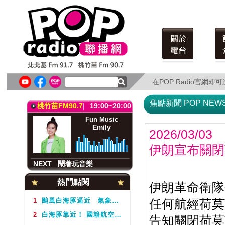
北北基FM91.7
19:00~21:00
Fun Music
Emily
在POP Radio官網
在POP Radio官網
NEXT
鬧著玩音樂
焦點新聞 POP NEW
桃竹苗FM90.7
19:00~20:00
Fun Music
Emily
2026/03/03
伊朗宣布關閉
NEXT
鬧著玩音樂
北北基FM91.7
19:00~21:00
熱門點閱
伊朗革命衛隊
Fun Music
Emily
1
颱風白海豚逼近 氣象署不排除周5下半天發布海警
任何航經荷莫
2
白海豚靠近！ 國籍航空往返日本航班異動一次看
告知關閉荷莫