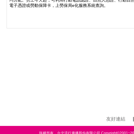
均分配。勞工今天起，可利用行動電話認證、自然人憑證、行動自
電子憑證或勞動保障卡，上勞保局e化服務系統查詢。
友好連結
|
版權所有，台北流行廣播股份有限公司 Copyright©2001~2020 