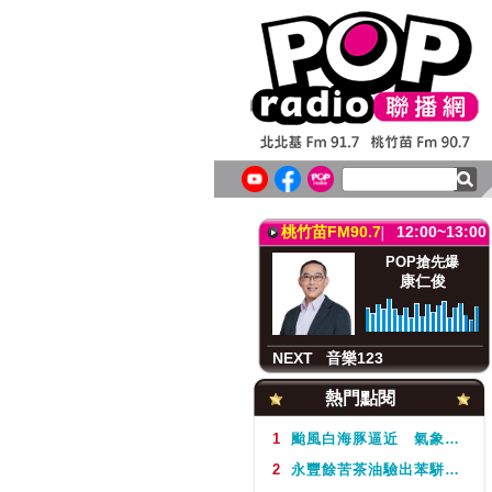
北北基FM91.7
12:00~13:00
POP搶先爆
康仁俊
NEXT
音樂123
桃竹苗FM90.7
12:00~13:00
POP搶先爆
康仁俊
NEXT
音樂123
北北基FM91.7
12:00~13:00
熱門點閱
POP搶先爆
康仁俊
1
颱風白海豚逼近 氣象署不排除周5下半天發布海警
2
永豐餘苦茶油驗出苯駢芘超標 北市衛生局：不分批號全面預防性下架