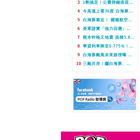
3
1劑搞定！公費肺鏈疫苗8月10日升級為新型疫苗 疾管署：317萬人受惠
NEXT
音樂123
4
今高溫上看36度 白海豚颱風這天最靠近台灣 不排除發海警
5
白海豚靠近！ 國籍航空往返日本航班異動一次看
6
美軍證實「強力回應」伊朗飛彈襲擊 國際油價急漲後仍守穩90美元之上
7
熊本昨晚又地震 規模5.8深度極淺 最大震度5弱、氣象廳籲留意餘震
8
學貸利率降至0.775％！台銀8月1日起受理申請 寬限期延長2年
9
白海豚颱風未來路徑曝 今體感飆39度 午後山區防大雨
10
三颱共存！繼白海豚、鯨魚後昌鴻颱風生成 氣象署揭對台影響