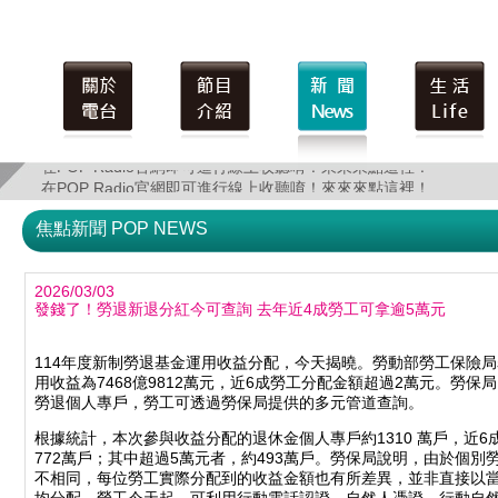
在POP Radio官網即可進行線上收聽唷！來來來點這裡！
在POP Radio官網即可進行線上收聽唷！來來來點這裡！
焦點新聞 POP NEWS
2026/03/03
發錢了！勞退新退分紅今可查詢 去年近4成勞工可拿逾5萬元
114年度新制勞退基金運用收益分配，今天揭曉。勞動部勞工保險局
用收益為7468億9812萬元，近6成勞工分配金額超過2萬元。勞
勞退個人專戶，勞工可透過勞保局提供的多元管道查詢。
根據統計，本次參與收益分配的退休金個人專戶約1310 萬戶，近6
772萬戶；其中超過5萬元者，約493萬戶。勞保局說明，由於個
不相同，每位勞工實際分配到的收益金額也有所差異，並非直接以