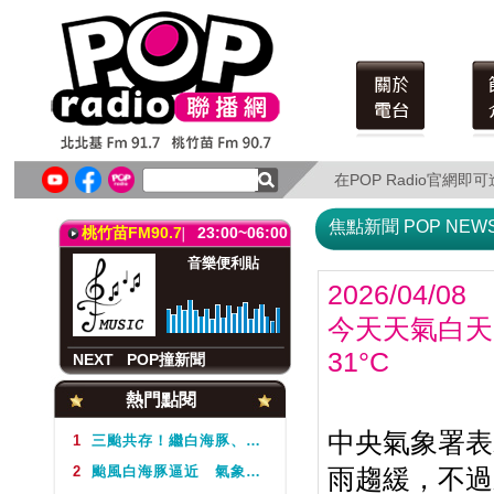
北北基FM91.7
23:00~06:00
音樂便利貼
Music all night
在POP Radio官網
在POP Radio官網
NEXT
POP撞新聞
焦點新聞 POP NEW
桃竹苗FM90.7
23:00~06:00
音樂便利貼
2026/04/08
今天天氣白天
31°C
NEXT
POP撞新聞
北北基FM91.7
23:00~06:00
熱門點閱
音樂便利貼
中央氣象署表
Music all night
1
三颱共存！繼白海豚、鯨魚後昌鴻颱風生成 氣象署揭對台影響
2
颱風白海豚逼近 氣象署不排除周5下半天發布海警
雨趨緩，不過