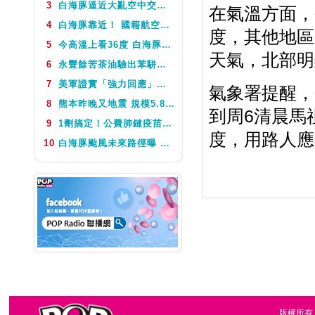
3
白海豚逼近大亂空中交通 今、明2天航班異動
在氣溫方面，
NEXT
POP撞新聞
4
白海豚靠近！ 國籍航空往返日本航班異動一次看
度，其他地區
5
今高溫上看36度 白海豚颱風這天最靠近台灣 不排除發海警
天氣，北部明
6
永豐餘苦茶油驗出苯駢芘超標 北市衛生局：不分批號全面預防性下架
7
美軍證實「強力回應」伊朗飛彈襲擊 國際油價急漲後仍守穩90美元之上
氣象署提醒，
8
熊本昨晚又地震 規模5.8深度極淺 最大震度5弱、氣象廳籲留意餘震
到周6清晨馬
9
1劑搞定！公費肺鏈疫苗8月10日升級為新型疫苗 疾管署：317萬人受惠
度，用路人應
10
白海豚颱風未來路徑曝 今體感飆39度 午後山區防大雨
版權所有，台