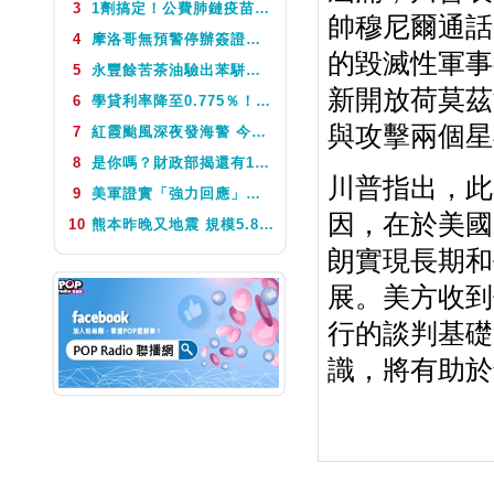
3
1劑搞定！公費肺鏈疫苗8月10日升級為新型疫苗 疾管署：317萬人受惠
帥穆尼爾通話
NEXT
POP撞新聞
4
摩洛哥無預警停辦簽證許可函 旅遊業：9月前團體可能受影響
的毀滅性軍事
5
永豐餘苦茶油驗出苯駢芘超標 北市衛生局：不分批號全面預防性下架
新開放荷莫茲
6
學貸利率降至0.775％！台銀8月1日起受理申請 寬限期延長2年
與攻擊兩個星
7
紅霞颱風深夜發海警 今、明最近台灣 迎風面防豪大雨
8
是你嗎？財政部揭還有15張百萬以上發票未領 9月7日到期
川普指出，此
9
美軍證實「強力回應」伊朗飛彈襲擊 國際油價急漲後仍守穩90美元之上
因，在於美國
10
熊本昨晚又地震 規模5.8深度極淺 最大震度5弱、氣象廳籲留意餘震
朗實現長期和
展。美方收到
行的談判基礎
識，將有助於