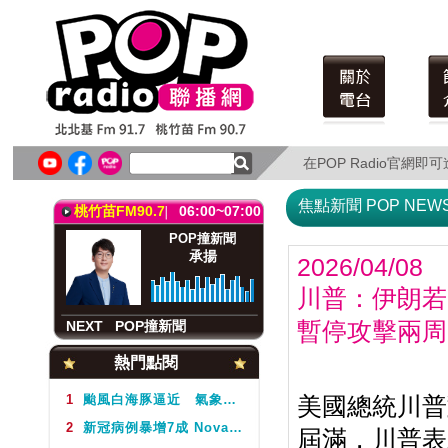
北北基FM91.7
06:00~07:00
POP撞新聞
承揚
在POP Radio官網
在POP Radio官網
NEXT
POP撞新聞
焦點新聞 POP NEW
桃竹苗FM90.7
06:00~07:00
POP撞新聞
承揚
2026/04/08
川普：伊朗若
NEXT
POP撞新聞
暫停攻擊兩周
北北基FM91.7
06:00~07:00
熱門點閱
POP撞新聞
承揚
1
颱風白海豚逼近 氣象署不排除周5下半天發布海警
美國總統川普
2
新冠病例暴增7成 Novavax疫苗剩4千劑且7月底過期 疾管署籲盡快接種
屆滿，川普表