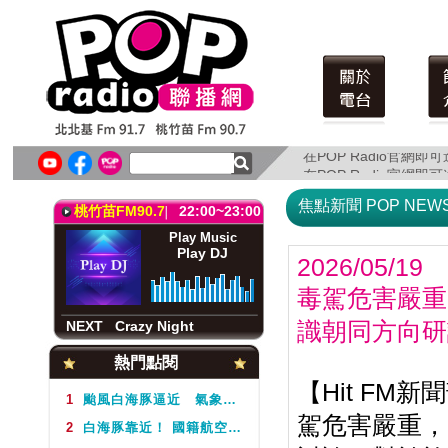
北北基FM91.7
22:00~23:00
Play Music
Play DJ
在POP Radio官網
在POP Radio官網
NEXT
Crazy Night
焦點新聞 POP NEW
桃竹苗FM90.7
22:00~23:00
Play Music
Play DJ
2026/05/19
毒駕危害嚴重
NEXT
Crazy Night
識朝同方向研
北北基FM91.7
22:00~23:00
熱門點閱
Play Music
【Hit FM新
Play DJ
1
颱風白海豚逼近 氣象署不排除周5下半天發布海警
駕危害嚴重，
2
白海豚靠近！ 國籍航空往返日本航班異動一次看