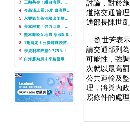
討論，對於施
3
三颱共存！繼白海豚、鯨魚後昌鴻颱風生成 氣象署揭對台影響
NEXT
Crazy Night
4
今高溫上看36度 白海豚颱風這天最靠近台灣 不排除發海警
道路交通管理
5
永豐餘苦茶油驗出苯駢芘超標 北市衛生局：不分批號全面預防性下架
通部長陳世凱
6
美軍證實「強力回應」伊朗飛彈襲擊 國際油價急漲後仍守穩90美元之上
7
熊本昨晚又地震 規模5.8深度極淺 最大震度5弱、氣象廳籲留意餘震
劉世芳表示
8
1劑搞定！公費肺鏈疫苗8月10日升級為新型疫苗 疾管署：317萬人受惠
請交通部列為
9
學貸利率降至0.775％！台銀8月1日起受理申請 寬限期延長2年
可能性，強調
10
白海豚颱風未來路徑曝 今體感飆39度 午後山區防大雨
次就以最高罰
公共運輸及監
理，將與內政
照條件的處理