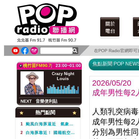
北北基FM91.7
23:00~01:00
Crazy Night
Louis
在POP Radio官網
在POP Radio官網
NEXT
音樂便利貼
焦點新聞 POP NEW
桃竹苗FM90.7
23:00~01:00
Crazy Night
Louis
2026/05/20
成年男性每2
NEXT
音樂便利貼
北北基FM91.7
23:00~01:00
人類乳突病毒
熱門點閱
Crazy Night
成年男性每2
Louis
1
颱風白海豚逼近 氣象署不排除周5下半天發布海警
分別為男性同
2
白海豚靠近！ 國籍航空往返日本航班異動一次看