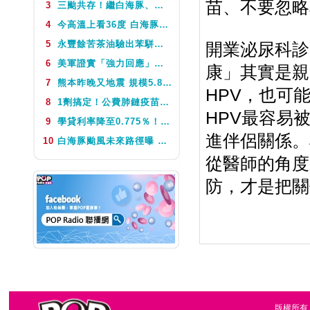
苗、不要忽略
3
三颱共存！繼白海豚、鯨魚後昌鴻颱風生成 氣象署揭對台影響
NEXT
音樂便利貼
4
今高溫上看36度 白海豚颱風這天最靠近台灣 不排除發海警
5
永豐餘苦茶油驗出苯駢芘超標 北市衛生局：不分批號全面預防性下架
開業泌尿科診
6
美軍證實「強力回應」伊朗飛彈襲擊 國際油價急漲後仍守穩90美元之上
康」其實是親
7
熊本昨晚又地震 規模5.8深度極淺 最大震度5弱、氣象廳籲留意餘震
HPV，也可
8
1劑搞定！公費肺鏈疫苗8月10日升級為新型疫苗 疾管署：317萬人受惠
HPV最容易
9
學貸利率降至0.775％！台銀8月1日起受理申請 寬限期延長2年
進伴侶關係。
10
白海豚颱風未來路徑曝 今體感飆39度 午後山區防大雨
從醫師的角度
防，才是把關
版權所有，台