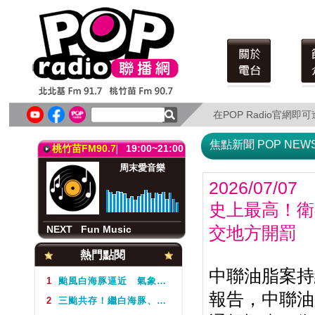
北北基FM91.7
18:00~21:00
音樂 Buffet(日)
阿讓
在POP Radio官網
在POP Radio官網
NEXT
Fun Music
焦點新聞 POP NEW
桃竹苗FM90.7
19:00~21:00
周末愛音樂
2026/07/07
史上最高！衛
NEXT
Fun Music
交地方開罰
北北基FM91.7
18:00~21:00
熱門點閱
音樂 Buffet(日)
中聯油脂案持
阿讓
1
颱風白海豚逼近 氣象署不排除周5下半天發布海警
報告，中聯油
2
三颱共存！繼白海豚、鯨魚後昌鴻颱風生成 氣象署揭對台影響