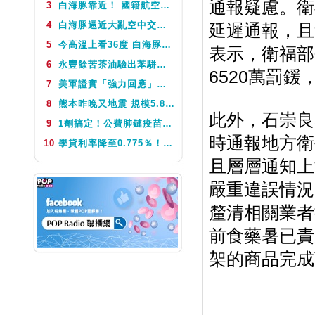
通報疑慮。衛
3
白海豚靠近！ 國籍航空往返日本航班異動一次看
NEXT
Fun Music
4
白海豚逼近大亂空中交通 今、明2天航班異動
延遲通報，且
5
今高溫上看36度 白海豚颱風這天最靠近台灣 不排除發海警
表示，衛福部
6
永豐餘苦茶油驗出苯駢芘超標 北市衛生局：不分批號全面預防性下架
6520萬罰
7
美軍證實「強力回應」伊朗飛彈襲擊 國際油價急漲後仍守穩90美元之上
8
熊本昨晚又地震 規模5.8深度極淺 最大震度5弱、氣象廳籲留意餘震
此外，石崇良
9
1劑搞定！公費肺鏈疫苗8月10日升級為新型疫苗 疾管署：317萬人受惠
時通報地方衛
10
學貸利率降至0.775％！台銀8月1日起受理申請 寬限期延長2年
且層層通知上
嚴重違誤情況
釐清相關業者
前食藥暑已責
架的商品完成