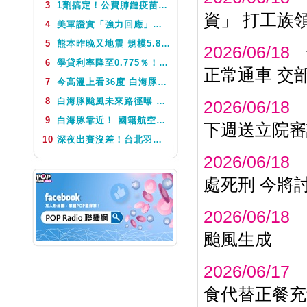
3
1劑搞定！公費肺鏈疫苗8月10日升級為新型疫苗 疾管署：317萬人受惠
NEXT
POP撞新聞
資」 打工族
4
美軍證實「強力回應」伊朗飛彈襲擊 國際油價急漲後仍守穩90美元之上
5
熊本昨晚又地震 規模5.8深度極淺 最大震度5弱、氣象廳籲留意餘震
2026/06/18
6
學貸利率降至0.775％！台銀8月1日起受理申請 寬限期延長2年
正常通車 交
7
今高溫上看36度 白海豚颱風這天最靠近台灣 不排除發海警
8
白海豚颱風未來路徑曝 今體感飆39度 午後山區防大雨
2026/06/18
9
白海豚靠近！ 國籍航空往返日本航班異動一次看
下週送立院審
10
深夜出賽沒差！台北羽球公開賽首輪 周天成僅花34分鐘直落二贏球闖16強
2026/06/18
處死刑 今將
2026/06/18
颱風生成
2026/06/17
食代替正餐充