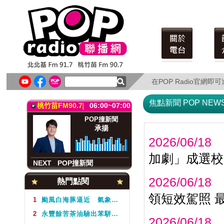
北北基FM91.7
06:00~07:00
POP撞新聞
承揚
在POP Radio官網
在POP Radio官網
NEXT
POP撞新聞
焦點新聞 POP NEW
桃竹苗FM90.7
06:00~07:00
POP撞新聞
承揚
2026/06/18
加劇」成選校
NEXT
POP撞新聞
北北基FM91.7
06:00~07:00
2026/06/18
熱門點閱
POP撞新聞
領短效駕照 
承揚
1
颱風白海豚逼近 氣象署不排除周5下半天發布海警
2
永豐餘苦茶油驗出苯駢芘超標 北市衛生局：不分批號全面預防性下架
2026/06/18