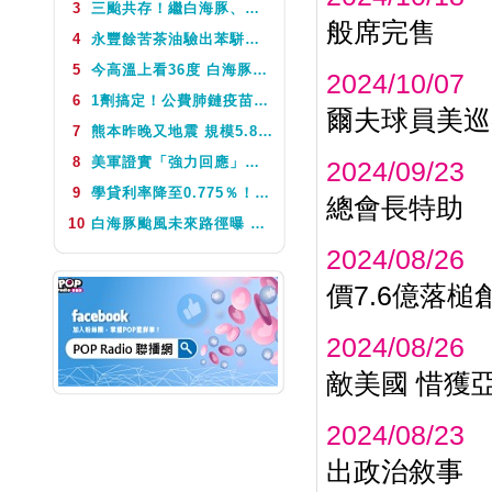
NEXT
3
三颱共存！繼白海豚、鯨魚後昌鴻颱風生成 氣象署揭對台影響
鬧著玩音樂
般席完售
4
永豐餘苦茶油驗出苯駢芘超標 北市衛生局：不分批號全面預防性下架
5
今高溫上看36度 白海豚颱風這天最靠近台灣 不排除發海警
2024/10/07
6
1劑搞定！公費肺鏈疫苗8月10日升級為新型疫苗 疾管署：317萬人受惠
爾夫球員美巡
7
熊本昨晚又地震 規模5.8深度極淺 最大震度5弱、氣象廳籲留意餘震
8
美軍證實「強力回應」伊朗飛彈襲擊 國際油價急漲後仍守穩90美元之上
2024/09/23
9
學貸利率降至0.775％！台銀8月1日起受理申請 寬限期延長2年
總會長特助
10
白海豚颱風未來路徑曝 今體感飆39度 午後山區防大雨
2024/08/26
價7.6億落槌
2024/08/26
敵美國 惜獲
2024/08/23
出政治敘事