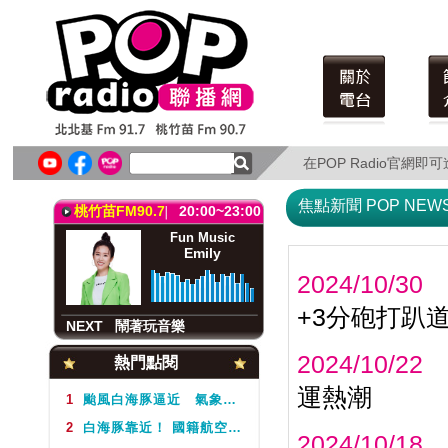
北北基FM91.7
19:00~21:00
Fun Music
Emily
在POP Radio官網
在POP Radio官網
NEXT
鬧著玩音樂
桃竹苗FM90.7
20:00~23:00
焦點新聞 POP NEW
Fun Music
Emily
2024/10/30
+3分砲打趴
NEXT
鬧著玩音樂
北北基FM91.7
19:00~21:00
2024/10/22
熱門點閱
Fun Music
Emily
運熱潮
1
颱風白海豚逼近 氣象署不排除周5下半天發布海警
2
白海豚靠近！ 國籍航空往返日本航班異動一次看
2024/10/18